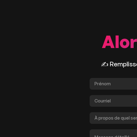
Alor
✍️ Remplisse