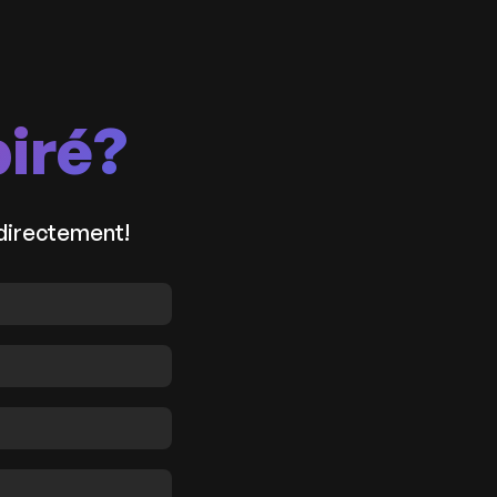
piré?
 directement!