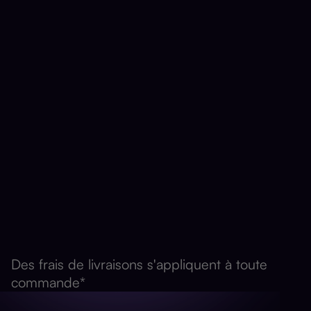
315,00 $
Conception
47" x 81"
Format large
325 $
Impression Cassette Premium
345,00 $
Conception
Des frais de livraisons s'appliquent à toute
commande*