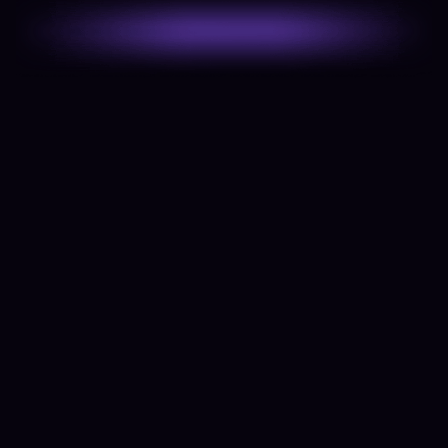
24" x 62"
Petit format
150,00 $
Impression Cassette standard
285,00 $
Conception
33" x 81"
Format régulier
180,00$
Impression Cassette standard
220,00$
Impression Cassette Premium